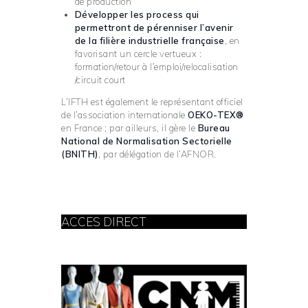
de production
Développer les process qui
permettront de pérenniser l’avenir
de la filière industrielle française
, en
favorisant un cercle vertueux :
formation/retour à l’emploi/relocalisation
/circuit court
L’IFTH est également le représentant officiel
de l’association internationale
OEKO-TEX®
en France ; par ailleurs, il gère le
Bureau
National de Normalisation Sectorielle
(BNITH)
, par délégation de l’AFNOR.
ACCES DIRECT