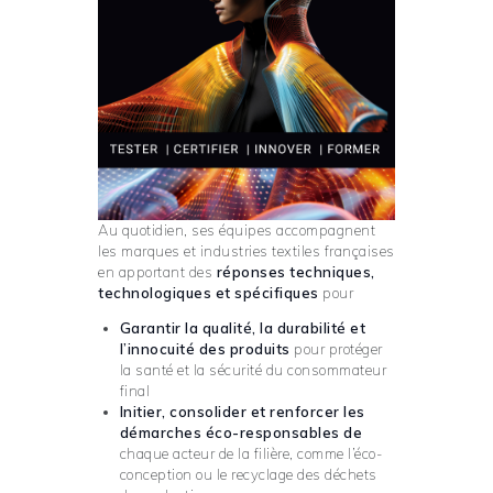
Au quotidien, ses équipes accompagnent
les marques et industries textiles françaises
en apportant des
réponses techniques,
technologiques et spécifiques
pour
Garantir la qualité, la durabilité et
l’innocuité des produits
pour protéger
la santé et la sécurité du consommateur
final
Initier, consolider et renforcer les
démarches éco-responsables de
chaque acteur de la filière, comme l’éco-
conception ou le recyclage des déchets