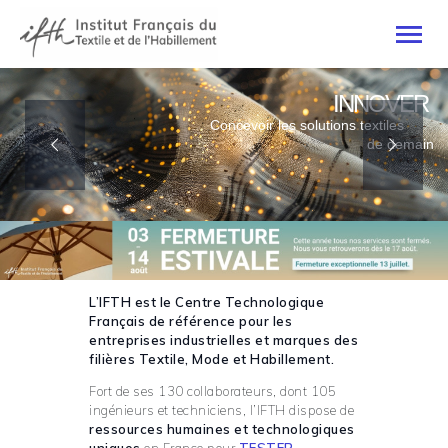
INNOVER
Concevoir les solutions textiles
de demain
ACCUEIL
ACTUALITÉS
EN SAVOIR +
EXPERTISES
PROJETS COLLECTIFS
L’IFTH est le Centre Technologique
Français de référence pour les
entreprises industrielles et marques des
filières Textile, Mode et Habillement.
Fort de ses 130 collaborateurs, dont 105
ingénieurs et techniciens, l’IFTH dispose de
ressources humaines et technologiques
uniques
en France pour
TESTER