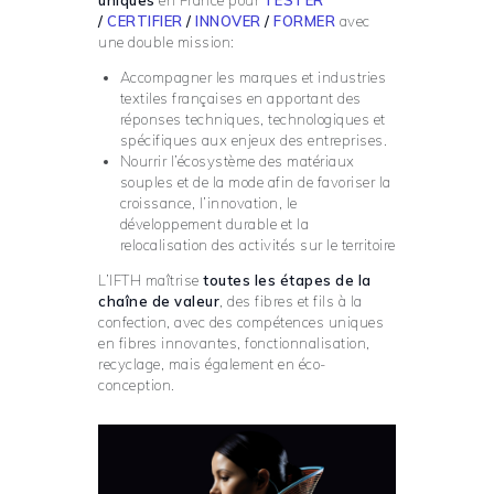
/
CERTIFIER
/
INNOVER
/
FORMER
avec
une double mission:
Accompagner les marques et industries
textiles françaises en apportant des
réponses techniques, technologiques et
spécifiques aux enjeux des entreprises.
Nourrir l’écosystème des matériaux
souples et de la mode afin de favoriser la
croissance, l’innovation, le
développement durable et la
relocalisation des activités sur le territoire
L’IFTH maîtrise
toutes les étapes de la
chaîne de valeur
, des fibres et fils à la
confection, avec des compétences uniques
en fibres innovantes, fonctionnalisation,
recyclage, mais également en éco-
conception.